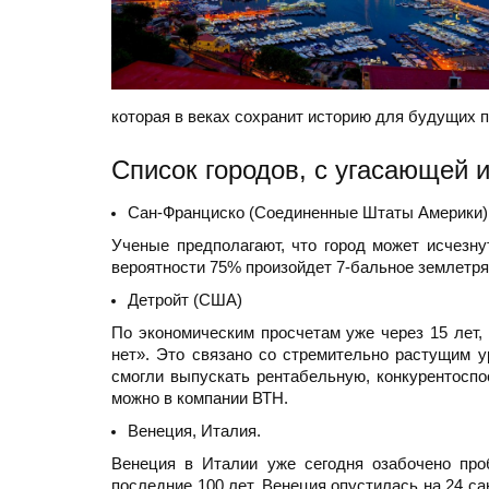
которая в веках сохранит историю для будущих п
Список городов, с угасающей 
Сан-Франциско (Соединенные Штаты Америки)
Ученые предполагают, что город может исчезну
вероятности 75% произойдет 7-бальное землетряс
Детройт (США)
По экономическим просчетам уже через 15 лет,
нет». Это связано со стремительно растущим 
смогли выпускать рентабельную, конкурентосп
можно в компании ВТН.
Венеция, Италия.
Венеция в Италии уже сегодня озабочено проб
последние 100 лет, Венеция опустилась на 24 са