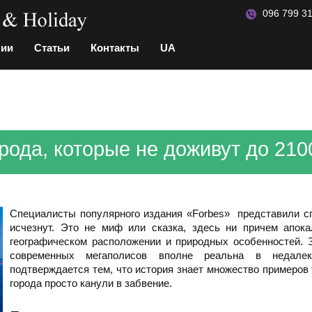
096 799 31
нии
Статьи
Контакты
UA
рода, которые не доживут до 2100
Специалисты популярного издания «Forbes» представили сп
исчезнут. Это не миф или сказка, здесь ни причем апок
географическом расположении и природных особенностей. З
современных мегаполисов вполне реальна в недале
подтверждается тем, что история знает множество примеров 
города просто канули в забвение.