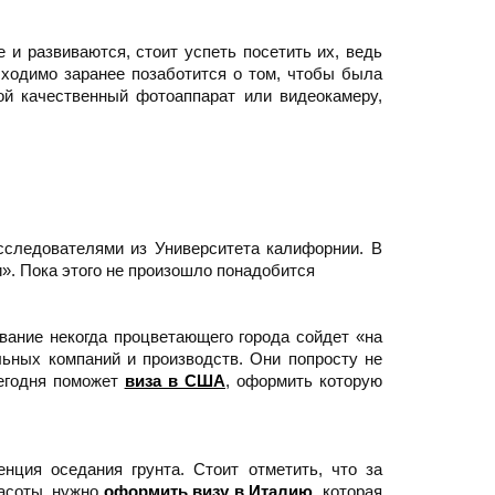
е и развиваются, стоит успеть посетить их, ведь
бходимо заранее позаботится о том, чтобы была
ой качественный фотоаппарат или видеокамеру,
исследователями из Университета калифорнии. В
и». Пока этого не произошло понадобится
вание некогда процветающего города сойдет «на
ьных компаний и производств. Они попросту не
сегодня поможет
виза в США
, оформить которую
нция оседания грунта. Стоит отметить, что за
расоты, нужно
оформить визу в Италию
, которая