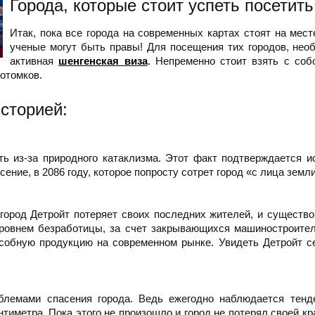
Города, которые стоит успеть посетить
Итак, пока все города на современных картах стоят на мест
ученые могут быть правы! Для посещения тих городов, нео
активная
шенгенская виза
. Непременно стоит взять с соб
отомков.
историей:
ть из-за природного катаклизма. Этот факт подтверждается 
ение, в 2086 году, которое попросту сотрет город «с лица земл
 город Детройт потеряет своих последних жителей, и существо
уровнем безработицы, за счет закрывающихся машиностроител
особную продукцию на современном рынке. Увидеть Детройт 
лемами спасения города. Ведь ежегодно наблюдается тенде
нтиметра. Пока этого не произошло и город не потерял своей к