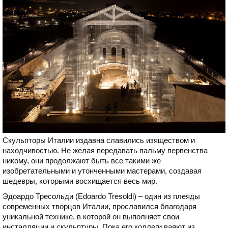
Скульпторы Италии издавна славились изяществом и
находчивостью. Не желая передавать пальму первенства
никому, они продолжают быть все такими же
изобретательными и утонченными мастерами, создавая
шедевры, которыми восхищается весь мир.
Эдоардо Тресольди (Edoardo Tresoldi) – один из плеяды
современных творцов Италии, прославился благодаря
уникальной технике, в которой он выполняет свои
инсталляции и скульптуры. Пока его коллеги ваяют из