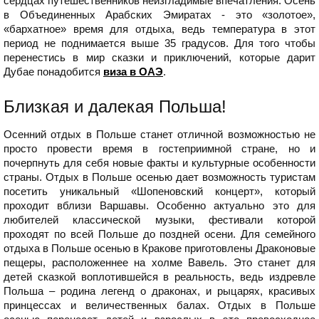
сердцах путешественников неизгладимые впечатления. Осень
в Объединенных Арабских Эмиратах - это «золотое»,
«бархатное» время для отдыха, ведь температура в этот
период не поднимается выше 35 градусов. Для того чтобы
перенестись в мир сказки и приключений, которые дарит
Дубае понадобится
виза в ОАЭ
.
Близкая и далекая Польша!
Осенний отдых в Польше станет отличной возможностью не
просто провести время в гостеприимной стране, но и
почерпнуть для себя новые факты и культурные особенности
страны. Отдых в Польше осенью дает возможность туристам
посетить уникальный «Шопеновский концерт», который
проходит вблизи Варшавы. Особенно актуально это для
любителей классической музыки, фестивали которой
проходят по всей Польше до поздней осени. Для семейного
отдыха в Польше осенью в Кракове приготовлены Драконовые
пещеры, расположеннее на холме Вавель. Это станет для
детей сказкой воплотившейся в реальность, ведь издревле
Польша – родина легенд о драконах, и рыцарях, красивых
принцессах и величественных балах. Отдых в Польше