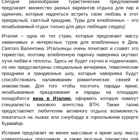
Сегодня разнообразие туристических предложений
предлагает множество разных вариантов отдыха для пар и
одиночек, которые надеяться встреть свою любовь в этот
прекрасный, светлый праздник. Туры для влюбленных – это
незабываемый отдых только для двух любящих сердец!
Италия – одна из тех стран, которые предлагают массу
заманчивых и интересных туров для влюбленных в День
Святого Валентина. Итальянцы очень почитают и славят это
торжество, поэтому влюбленную парочку наверняка окутают
лучи любви и теплоты. Здесь не будет скучно и «одиночкам»,
ля них предусмотрены специальные вечеринки, тематические
праздники и грандиозные шоу, которые наверняка будут
способствовать налаживанию романтических связей и
знакомствам. Для того чтобы посетить парады яркие,
незабываемые празднования и парады на площадях
понадобится
виза в Италию
, оформить которую помогут
специалисты визового агентства BTH. Также талия
предоставляет любителям активного отдыха возможность
покататься на лыжах или сноуборде в горнолыжном курорте
Курмайор.
Испания предлагает не менее массовые и яркие шоу, массу
удивительных праздников, а также вкусные лакомства для