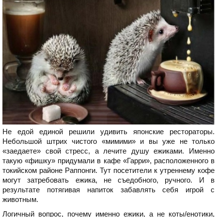
Не едой единой решили удивить японские рестораторы.
Небольшой штрих чистого «мимими» и вы уже не только
«заедаете» свой стресс, а лечите душу ежиками. Именно
такую «фишку» придумали в кафе «Гарри», расположенного в
токийском районе Раппонги. Тут посетители к утреннему кофе
могут затребовать ежика, не съедобного, ручного. И в
результате потягивая напиток забавлять себя игрой с
животным.
Логичный вопрос, почему именно ежики, а не коты/енотики,