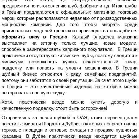
предприятия по изготовлению шуб, фабрики и т.д. Итак, шубы
в Греции предлагаются в официальных магазинах торговых
марок, которые располагаются недалеко от производственных
мощностей компаний. Для того чтобы выбрать среди
оригинальных моделей греческого производства понадобится
оформить визу в Грецию
. Каждый владелец магазина
выставляет на витрину только лучшие, новые модели,
способные заинтересовать капризного покупателя. В Греции
практически отсутствуют китайские шубы, поэтому сводится к
минимуму возможность купить некачественный товар,
подделку или попасть на уловки мошенников. В Греции
шубный бизнес относится к ряду семейных предприятий,
поэтому они заботятся о своей репутации. За счет этого шубы
в Греции – это качественные изделия, на которые можно
выторговать хорошую скидку.
Хотя, практически везде можно купить дорогую и
качественную подделку, стоит быть осторожнее!
Отправляясь за новой шубкой в ОАЭ, стоит первым делом
посетить эмираты Шарджа и Дубаи, в которых сосредоточены
торговые площади и оптовые склады по продаже пушистых
красавиц. В Дубае практически везде находятся шубные