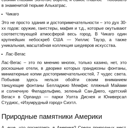
в знаменитой тюрьме Алькатрас.
Чикаго
Это не просто здания и достопримечательности – это дух 30-
хх годов: оружие, гангстеры, мафия и т.д., которые окутывают
соответствующей атмосферой весь город. В Чикаго один
крупнейших небоскреб США — Уиллис Тауэр, а также
уникальная, масштабная коллекция шедевров искусства.
Лас-Вегас
Лас-Вегас – это по мнению многих, только казино, нет, это
роскошные отели, в дворике которых грандиозны фонтаны,
миниатюрные копии достопримечательностей, 7 чудес света.
Побывав здесь нельзя обойти своим вниманием
танцующие фонтаны Белладжио Мемфис пляжный Майами
и солнечную Филадельфию, зеленый Сан-Диего, «детский
Вегас» в Орландо — парки Уолта Диснея и Юниверсал
Студиос, «Изумрудный город» Сиэтл.
Природные памятники Америки
А, еще, что посмотреть в Америке? Среди природных мест,