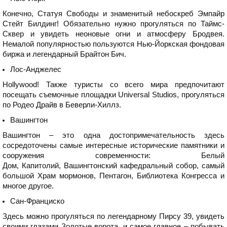
Конечно, Статуя Свободы и знаменитый небоскреб Эмпайр
Стейт Билдинг! Обязательно нужно прогуляться по Таймс-
Сквер и увидеть неоновые огни и атмосферу Бродвея.
Немалой популярностью пользуются Нью-Йоркская фондовая
биржа и легендарный Брайтон Бич.
Лос-Анджелес
Hollywood! Также туристы со всего мира предпочитают
посещать съемочные площадки Universal Studios, прогуляться
по Родео Драйв в Беверли-Хиллз.
Вашингтон
Вашингтон – это одна достопримечательность здесь
сосредоточены самые интересные исторические памятники и
сооружения современности: Белый
Дом, Капитолий, Вашингтонский кафедральный собор, самый
большой Храм мормонов, Пентагон, Библиотека Конгресса и
многое другое.
Сан-Франциско
Здесь можно прогуляться по легендарному Пирсу 39, увидеть
своими глазами Золотые ворота, и самое главное – побывать