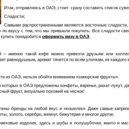
Итак, отправляясь в ОАЭ, стоит сразу составить список сувен
Сладости;
Самыми распространенными являются восточные сладости, з
мо по вкусу с тем, что мы привыкли покупать. Все сладости св
и купить понадобится
оформить визу в ОАЭ
.
й – именно такой кофе можно привезти друзьям или колле
вит равнодушным, аромат тянется по всем улочкам, из каждого 
зти из ОАЭ, нельзя обойти вниманием «заморские фрукты».
 которых в ОАЭ предложены конфеты, варенье, рахат-лукут, дж
сный фрукт, визуально похожий на чеснок!
влены бренды на любой вкус и «кошелек». Даже самые каприз
ы, золото, серебро, жемчуг, бижутерия и многое другое.
еховые изделия, здесь и шубы и полушубочки, манто и масс