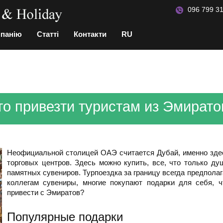
096 799 31
мпанію
Статті
Контакти
RU
то привезти туристам из Эмирато
Неофициальной столицей ОАЭ считается Дубай, именно здес
торговых центров. Здесь можно купить, все, что только ду
памятных сувениров. Турпоездка за границу всегда предпола
коллегам сувениры, многие покупают подарки для себя, 
привести с Эмиратов?
Популярные подарки