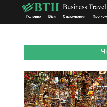
Головна
Візи
Страхування
Про ко
Ч