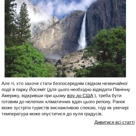
Але ті, хто захоче стати безпосереднім свідком незвичайної
події в парку Йосеміт (для цього необхідно відвідати Північну
Америку, відкривши при цьому
візу до США
), треба бути
готовим до нелегких кліматичних вдач цього регіону. Ранок
може зустріти туристів виснажливою спекою, тоді як увечері
температура може опуститися до нуля градусів.
Дивитися всі статті