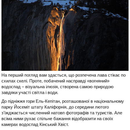
На перший погляд вам здасться, що розпечена лава стікає по
схилах скелі. Проте, побачений насправді «вогняний»
водоспад – візуальна ілюзія, створена самою природою
завдяки участі світла і води.
До підніжжя гори Ель-Кепітан, розташованої в національному
парку Йосеміт штату Каліфорнія, до середини лютого
з'їжджається численний натовп фотографів та туристів. Але
всіма ними рухає спільне бажання відобразити на своїх
камерах водоспад Кінський Хвіст.