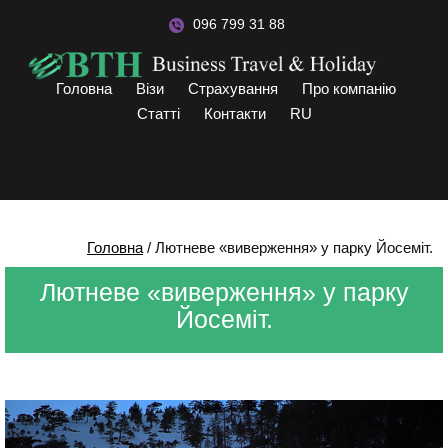
096 799 31 88
Головна
Візи
Страхування
Про компанію
Статті
Контакти
RU
Головна
/
Лютневе «виверження» у парку Йосеміт.
Лютневе «виверження» у парку
Йосеміт.