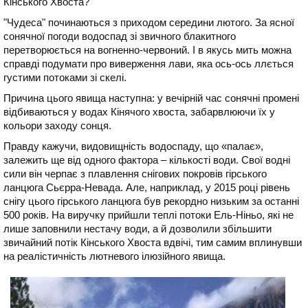
Кінського Хвоста?
"Чудеса" починаються з приходом середини лютого. За ясної
сонячної погоди водоспад зі звичного блакитного
перетворюється на вогненно-червоний. І в якусь мить можна
справді подумати про виверження лави, яка ось-ось ллється
густими потоками зі скелі.
Причина цього явища наступна: у вечірній час сонячні промені
відбиваються у водах Кінячого хвоста, забарвлюючи їх у
кольори заходу сонця.
Правду кажучи, видовищність водоспаду, що «палає»,
залежить ще від одного фактора – кількості води. Свої водні
сили він черпає з плавлення снігових покровів гірського
ланцюга Сьєрра-Невада. Але, наприклад, у 2015 році рівень
снігу цього гірського ланцюга був рекордно низьким за останні
500 років. На виручку прийшли теплі потоки Ель-Ніньо, які не
лише заповнили нестачу води, а й дозволили збільшити
звичайний потік Кінського Хвоста вдвічі, тим самим вплинувши
на реалістичність лютневого ілюзійного явища.