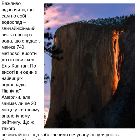
Важливо
відзначити, що
сам по собі
водоспад –
звичайнісінький:
чиста прозора
вода, що спадає з
майже 740
метрової висоти
до основи скелі
Ель-Капітан. По
висоті він один з
найвищих
водоспадів
Північної
Америки, але
займає лише 20
місце у світовому
аналогічному
рейтингу. Що ж
такого
незвичайного, що забезпечило нечувану популярність