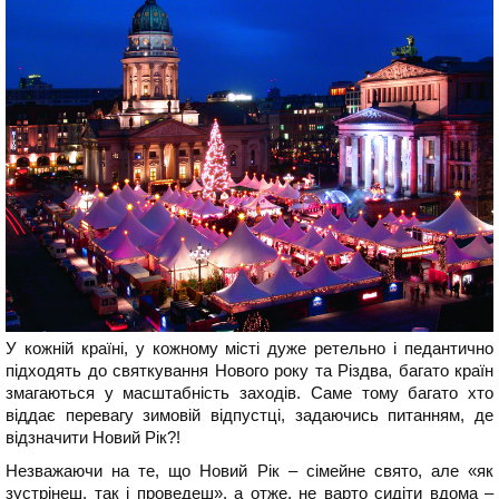
У кожній країні, у кожному місті дуже ретельно і педантично
підходять до святкування Нового року та Різдва, багато країн
змагаються у масштабність заходів. Саме тому багато хто
віддає перевагу зимовій відпустці, задаючись питанням, де
відзначити Новий Рік?!
Незважаючи на те, що Новий Рік – сімейне свято, але «як
зустрінеш, так і проведеш», а отже, не варто сидіти вдома –