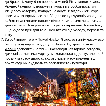
до Бразилії, чому б не провести Новий Рік у теплих краях.
Ріо-де-Жанейро познайомить туристів з особливостями
місцевого колориту, подарує незабутній відпочинок, море
позитиву та гарний настрій. У цей час тут чудові умови для
зайняття активними видами відпочинку, сприятлива погода
для засмаги. Подорож у теплі краї напередодні Нового Року
– це чудова ідея для того, щоб втекти від холоду, морозів та
снігу!
За рейтингом того ж Travel Hacker Guide, останнім часом все
більшу популярність здобула Японія. Відкрита
віза до
Японії
дозволить не тільки насолодитися гарною погодою,
доки співвітчизники мерзнуть і ховаються від снігу, але ще й
побачити красу цього краю, отримати масу вражень від
архітектурних будівель та особливостей культури.