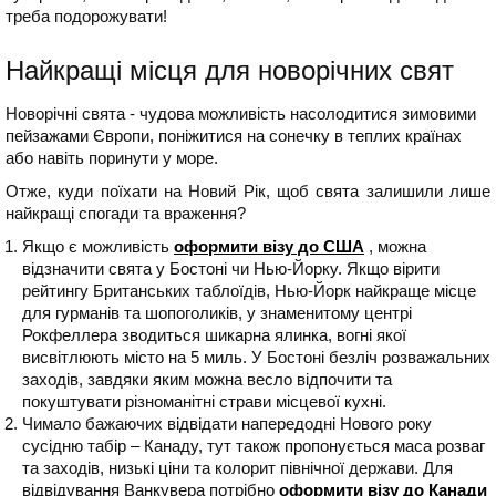
треба подорожувати!
Найкращі місця для новорічних свят
Новорічні свята - чудова можливість насолодитися зимовими
пейзажами Європи, поніжитися на сонечку в теплих країнах
або навіть поринути у море.
Отже, куди поїхати на Новий Рік, щоб свята залишили лише
найкращі спогади та враження?
Якщо є можливість
оформити візу до США
, можна
відзначити свята у Бостоні чи Нью-Йорку. Якщо вірити
рейтингу Британських таблоїдів, Нью-Йорк найкраще місце
для гурманів та шопоголиків, у знаменитому центрі
Рокфеллера зводиться шикарна ялинка, вогні якої
висвітлюють місто на 5 миль. У Бостоні безліч розважальних
заходів, завдяки яким можна весло відпочити та
покуштувати різноманітні страви місцевої кухні.
Чимало бажаючих відвідати напередодні Нового року
сусідню табір – Канаду, тут також пропонується маса розваг
та заходів, низькі ціни та колорит північної держави. Для
відвідування Ванкувера потрібно
оформити візу до Канади