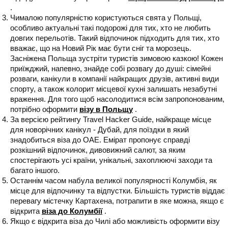
.
Чималою популярністю користуються свята у Польщі,
особливо актуальні такі подорожі для тих, хто не любить
довгих перельотів. Такий відпочинок підходить для тих, хто
вважає, що на Новий Рік має бути сніг та морозець.
Засніжена Польща зустріти туристів зимовою казкою! Кожен
приїжджий, напевно, знайде собі розвагу до душі: сімейні
розваги, канікули в компанії найкращих друзів, активні види
спорту, а також колорит місцевої кухні залишать незабутні
враження. Для того щоб насолодитися всім запропонованим,
потрібно оформити
візу в Польщу
.
За версією рейтингу Travel Hacker Guide, найкраще місце
для новорічних канікул - Дубай, для поїздки в який
знадобиться віза до ОАЕ. Емірат пропонує справді
розкішний відпочинок, дивовижний салют, за яким
спостерігають усі країни, унікальні, захоплюючі заходи та
багато іншого.
Останнім часом набула великої популярності Колумбія, як
місце для відпочинку та відпустки. Більшість туристів віддає
перевагу містечку Картахена, потрапити в яке можна, якщо є
відкрита
віза до Колумбії
.
Якщо є відкрита віза до Чилі або можливість оформити візу