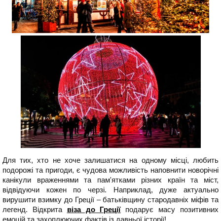
Для тих, хто не хоче залишатися на одному місці, любить
подорожі та пригоди, є чудова можливість наповнити новорічні
канікули враженнями та пам'ятками різних країн та міст,
відвідуючи кожен по черзі. Наприклад, дуже актуально
вирушити взимку до Греції – батьківщину стародавніх міфів та
легенд. Відкрита
віза до Греції
подарує масу позитивних
емоцій та захоплюючих фактів із давньої історії!