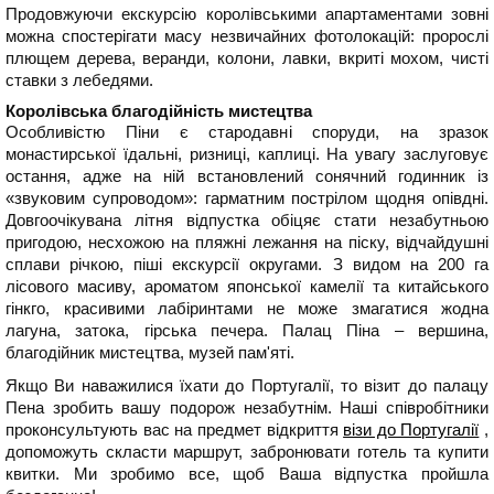
Продовжуючи екскурсію королівськими апартаментами зовні
можна спостерігати масу незвичайних фотолокацій: пророслі
плющем дерева, веранди, колони, лавки, вкриті мохом, чисті
ставки з лебедями.
Королівська благодійність мистецтва
Особливістю Піни є стародавні споруди, на зразок
монастирської їдальні, ризниці, каплиці. На увагу заслуговує
остання, адже на ній встановлений сонячний годинник із
«звуковим супроводом»: гарматним пострілом щодня опівдні.
Довгоочікувана літня відпустка обіцяє стати незабутньою
пригодою, несхожою на пляжні лежання на піску, відчайдушні
сплави річкою, піші екскурсії округами. З видом на 200 га
лісового масиву, ароматом японської камелії та китайського
гінкго, красивими лабіринтами не може змагатися жодна
лагуна, затока, гірська печера. Палац Піна – вершина,
благодійник мистецтва, музей пам'яті.
Якщо Ви наважилися їхати до Португалії, то візит до палацу
Пена зробить вашу подорож незабутнім. Наші співробітники
проконсультують вас на предмет відкриття
візи до Португалії
,
допоможуть скласти маршрут, забронювати готель та купити
квитки. Ми зробимо все, щоб Ваша відпустка пройшла