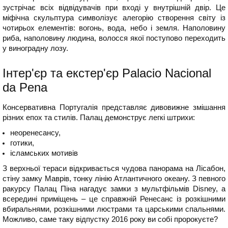
зустрічає всіх відвідувачів при вході у внутрішній двір. Це
міфічна скульптура символізує алегорію створення світу із
чотирьох елементів: вогонь, вода, небо і земля. Наполовину
риба, наполовину людина, волосся якої поступово переходить
у виноградну лозу.
Інтер'єр та екстер'єр Palacio Nacional
da Penа
Консервативна Португалія представляє дивовижне змішання
різних епох та стилів. Палац демонструє легкі штрихи:
неоренесансу,
готики,
ісламських мотивів
З верхньої тераси відкривається чудова панорама на Лісабон,
стіну замку Маврів, тонку лінію Атлантичного океану. З певного
ракурсу Палац Піна нагадує замки з мультфільмів Disney, а
всередині приміщень – це справжній Ренесанс із розкішними
вбиральнями, розкішними люстрами та царськими спальнями.
Можливо, саме таку відпустку 2016 року ви собі пророкуєте?