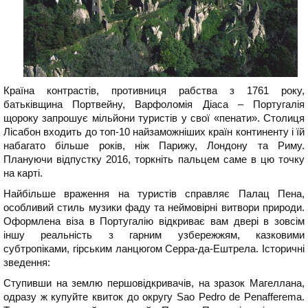
Країна контрастів, противниця рабства з 1761 року,
батьківщина Портвейну, Варфоломія Діаса – Португалія
щороку запрошує мільйони туристів у свої «пенати». Столиця
Лісабон входить до топ-10 найзаможніших країн континенту і їй
набагато більше років, ніж Парижу, Лондону та Риму.
Плануючи відпустку 2016, торкніть пальцем саме в цю точку
на карті.
Найбільше враження на туристів справляє Палац Пена,
особливий стиль музики фаду та неймовірні витвори природи.
Оформлена віза в Португалію відкриває вам двері в зовсім
іншу реальність з гарним узбережжям, казковими
субтропіками, гірським ланцюгом Серра-да-Ештрела. Історичні
зведення:
Ступивши на землю першовідкривачів, на зразок Магеллана,
одразу ж купуйте квиток до округу Sao Pedro de Penafferema.