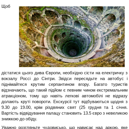
Щоб
дістатися цього дива Європи, необхідно сісти на електричку з
вокзалу Россі до Сінтри. Звідси пересядьте на автобус і
піднімайтеся крутим серпантином вгору. Багато туристів
відзначають, що такий підйом є певним чином екстремальним
атракціоном, тому що навіть легкові автомобілі не відразу
долають круті повороти. Екскурсії тут відбуваються щодня з
9.30 до 19.00, крім різдвяних свят (25 грудня та 1 січня.
Вартість відвідування палацу становить 13.5 євро з невеликою
знижкою до обіду.
Уважно розгляньте чудовисько, що нависає над аркою, яке