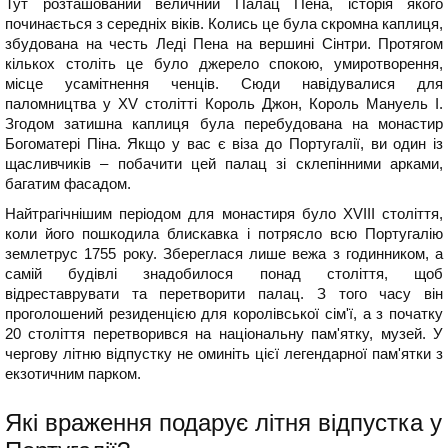
Тут розташований величний Палац Пена, історія якого
починається з середніх віків. Колись це була скромна каплиця,
збудована на честь Леді Пена на вершині Сінтри. Протягом
кількох століть це було джерело спокою, умиротворення,
місце усамітнення ченців. Сюди навідувалися для
паломництва у XV столітті Король Джон, Король Мануель I.
Згодом затишна каплиця була перебудована на монастир
Богоматері Піна. Якщо у вас є віза до Португалії, ви один із
щасливчиків – побачити цей палац зі склепінними арками,
багатим фасадом.
Найтрагічнішим періодом для монастиря було XVIII століття,
коли його пошкодила блискавка і потрясло всю Португалію
землетрус 1755 року. Збереглася лише вежа з годинником, а
самій будівлі знадобилося понад століття, щоб
відреставрувати та перетворити палац. З того часу він
проголошений резиденцією для королівської сім'ї, а з початку
20 століття перетворився на національну пам'ятку, музей. У
чергову літню відпустку не оминіть цієї легендарної пам'ятки з
екзотичним парком.
Які враження подарує літня відпустка у