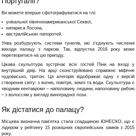
Португалії?
Ви можете вперше сфотографуватися на тлі:
унікальної північноамериканської Секвої,
кипариса Лосона,
австралійських папоротей.
Уява розбурхують системи тунелів, які з'єднують численні
виходи палацу з парком. Так, відпустка 2016 року може
перетворитися на цю пригоду.
Цікава скульптура зустрічає всіх гостей Піни на вході у
внутрішній двір. На арці сконструйовано справжнє міфічне
чудовисько, тритон. Ця алегорія відображає одну з версій
створення світу: з вогню, повітря, землі та води. Скульптура є
«водним кентавром» – наполовину людини, наполовину рибою
– з волоссям у вигляді виноградної лози.
Як дістатися до палацу?
Місцева визначна пам'ятка стала спадщиною ЮНЕСКО, що є
лідером у рейтингу 15 розкішних європейських замків з 2015
року.