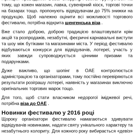
тому, що кожен магазин, лавка, сувенірний кіоск, торгові точки
на базарах тощо. пропонують відвідувачам до 75% знижки на
продукцію. Щоб належно оцінити всі можливості торгового
фестивалю, потрібна відкрита
шенгенська віза
.
Вже стало доброю, доброю традицією влаштовувати крім
акцій та розпродажів, незабутні, феєричні карнавальні виступи
та шоу між бутіками та магазинами міста. У період фестивалю
відбуваються конкурси для відвідувачів, лотереї, участь у
яких завжди супроводжується цінними призами та
подарунками.
Дуже важливо, що шопінг в ОАЕ контролюється
адміністрацією та організаторами, тому постійно перевіряються
результати розіграшу лотереї, наявність у магазинах виключно
оригінальних торгових марок тощо.
Для того, щоб стати власником недорогої іміджевої речі,
потрібна
віза до ОАЕ
.
Новинки фестивалю у 2016 році
Щороку організатори фестивалю намагаються здивувати
відвідувачів новинками, надати святу унікального характеру та
незабутнього колориту. Для кожного року вибирається «девіз»