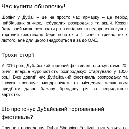
Час купити обновочку!
Шопінг у Дубаї – це не просто час ярмарку – це період
найбільших знижок, небувалих розпродажів та акцій. Кожен
бажаючий може розпочати рік з вигідних та недорогих покупок,
торговий фестиваль бере початок з 1 січня і триває до 7
лютого, але для цього знадобиться віза до ОАЕ.
Трохи історії
У 2016 році, Дубайський торговий фестиваль святкуватиме 20-
річчя, вперше «урочистість розпродажу» стартувало у 1996
році. Вже довгий час Дубайський фестиваль розпродажу та
знижок пропонує мандрівникам та місцевим мешканцям
придбати давно бажану брендову річ за непридатною
вартістю.
Що пропонує Дубайський торговельний
фестиваль?
Принцип проведення Dubai Shopping Festival ґрунтується на