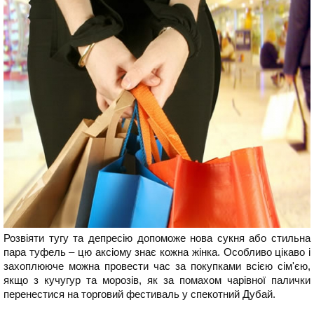
Розвіяти тугу та депресію допоможе нова сукня або стильна
пара туфель – цю аксіому знає кожна жінка. Особливо цікаво і
захоплююче можна провести час за покупками всією сім'єю,
якщо з кучугур та морозів, як за помахом чарівної палички
перенестися на торговий фестиваль у спекотний Дубай.