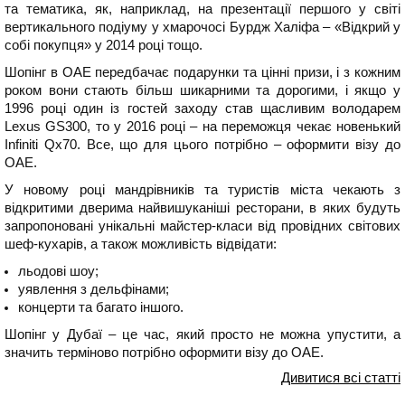
та тематика, як, наприклад, на презентації першого у світі
вертикального подіуму у хмарочосі Бурдж Халіфа – «Відкрий у
собі покупця» у 2014 році тощо.
Шопінг в ОАЕ передбачає подарунки та цінні призи, і з кожним
роком вони стають більш шикарними та дорогими, і якщо у
1996 році один із гостей заходу став щасливим володарем
Lexus GS300, то у 2016 році – на переможця чекає новенький
Infiniti Qx70. Все, що для цього потрібно – оформити візу до
ОАЕ.
У новому році мандрівників та туристів міста чекають з
відкритими дверима найвишуканіші ресторани, в яких будуть
запропоновані унікальні майстер-класи від провідних світових
шеф-кухарів, а також можливість відвідати:
льодові шоу;
уявлення з дельфінами;
концерти та багато іншого.
Шопінг у Дубаї – це час, який просто не можна упустити, а
значить терміново потрібно оформити візу до ОАЕ.
Дивитися всі статті