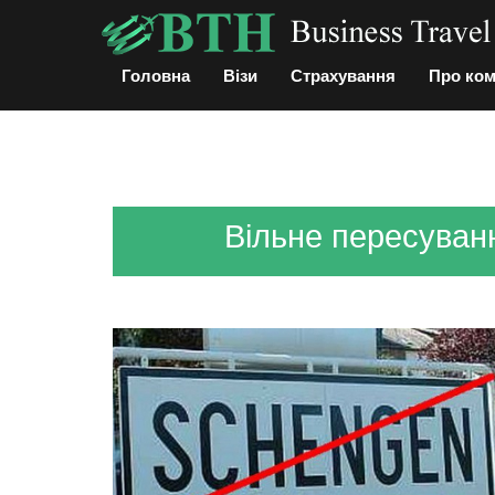
Головна
Візи
Страхування
Про ко
Вільне пересуван