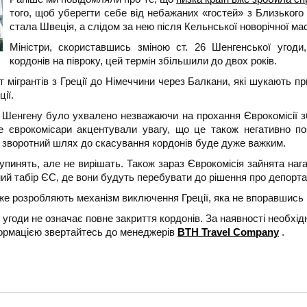
того, щоб уберегти себе від небажаних «гостей» з Близьког
стала Швеція, а слідом за нею після Кельнської новорічної мас
Міністри, скориставшись зміною ст. 26 Шенгенської угоди
кордонів на півроку, цей термін збільшили до двох років.
мігрантів з Греції до Німеччини через Балкани, які шукають пр
ії.
і Шенгену було ухвалено незважаючи на прохання Єврокомісії з
 єврокомісари акцентували увагу, що це також негативно позн
 зворотний шлях до скасування кордонів буде дуже важким.
зупинять, але не вирішать. Також зараз Єврокомісія зайнята н
ий табір ЄС, де вони будуть перебувати до рішення про депорта
же розробляють механізм виключення Греції, яка не впоравшись і
годи не означає повне закриття кордонів. За наявності необхідно
формацією звертайтесь до менеджерів
BTH Travel Company
.