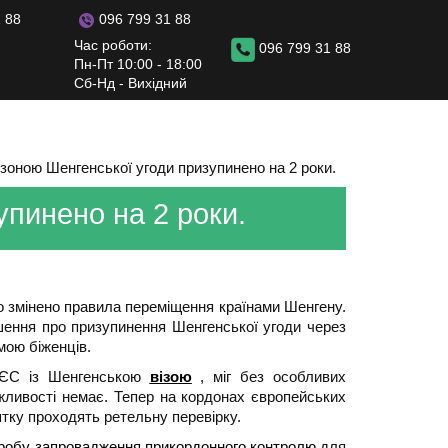
096 799 31 88
 88
Час роботи:
096 799 31 88
Пн-Пт 10:00 - 18:00
Сб-Нд - Вихідний
зоною Шенгенської угоди призупинено на 2 роки.
пинено на 2 роки.
що змінено правила переміщення країнами Шенгену.
шення про призупинення Шенгенської угоди через
мою біженців.
в ЄС із Шенгенською
візою
, міг без особливих
ожливості немає. Тепер на кордонах європейських
ятку проходять ретельну перевірку.
пробу запровадження прикордонного контролю
для