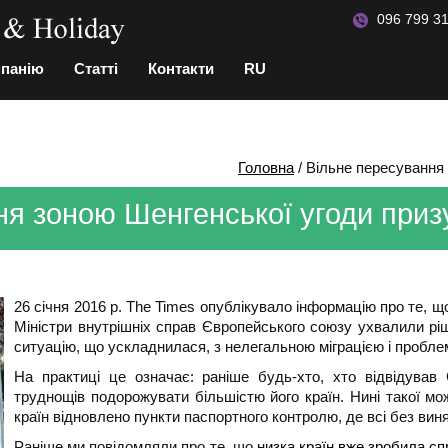
096 799 31
мпанію
Статті
Контакти
RU
Головна
/
Вільне пересування 
ня зоною Шенгенської угоди призу
26 січня 2016 р. The Times опублікувало інформацію про те, 
Міністри внутрішніх справ Європейського союзу ухвалили рі
ситуацію, що ускладнилася, з нелегальною міграцією і пробле
На практиці це означає: раніше будь-хто, хто відвідува
труднощів подорожувати більшістю його країн. Нині такої м
країн відновлено пункти паспортного контролю, де всі без вин
Раніше ми повідомляли про те, що
низка країн вже зробила с