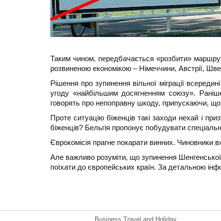
Таким чином, передбачається «розбити» маршрут 
розвиненою економікою – Німеччини, Австрії, Швец
Рішення про зупинення вільної міграції всередин
угоду «найбільшим досягненням союзу». Раніше
говорять про непоправну шкоду, припускаючи, що
Проте ситуацію біженців такі заходи нехай і при
біженців? Бельгія пропонує побудувати спеціальн
Єврокомісія прагне покарати винних. Чиновники в
Але важливо розуміти, що зупинення Шенгенської у
поїхати до європейських країн. За детальною ін
Business Travel and Holiday