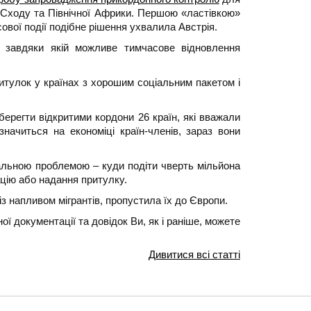
о Сходу та Північної Африки. Першою «ластівкою»
ової події подібне рішення ухвалила Австрія.
, завдяки якій можливе тимчасове відновлення
итулок у країнах з хорошим соціальним пакетом і
берегти відкритими кордони 26 країн, які вважали
ачиться на економіці країн-членів, зараз вони
агальною проблемою – куди подіти чверть мільйона
цію або надання притулку.
з напливом мігрантів, пропустила їх до Європи.
ї документації та довідок Ви, як і раніше, можете
Дивитися всі статті