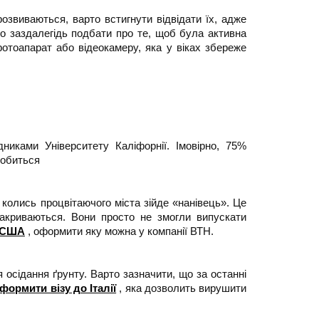
розвиваються, варто встигнути відвідати їх, адже
но заздалегідь подбати про те, щоб була активна
отоапарат або відеокамеру, яка у віках збереже
никами Університету Каліфорнії. Імовірно, 75%
добиться
 колись процвітаючого міста зійде «нанівець». Це
закриваються. Вони просто не змогли випускати
о США
, оформити яку можна у компанії ВТН.
 осідання ґрунту. Варто зазначити, що за останні
формити візу до Італії
, яка дозволить вирушити