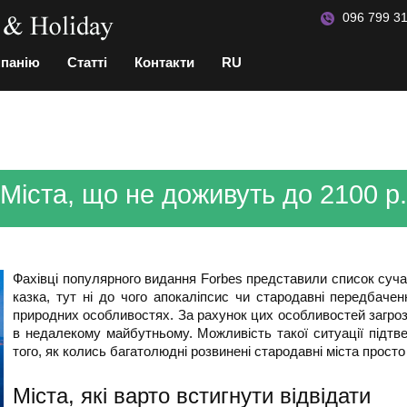
096 799 31
мпанію
Статті
Контакти
RU
Міста, що не доживуть до 2100 р.
Фахівці популярного видання Forbes представили список сучасн
казка, тут ні до чого апокаліпсис чи стародавні передбаче
природних особливостях. За рахунок цих особливостей загроз
в недалекому майбутньому. Можливість такої ситуації підтве
того, як колись багатолюдні розвинені стародавні міста просто
Міста, які варто встигнути відвідати