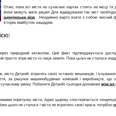
Отже, поки всі міста на сучасних картах стоять на місці та 
вчені можуть мати рацію! Для відвідування тих міст необхід
шенгенська віза
. Неодмінно варто взяти з собою якісний ф
історію майбутніх нащадків.
ією:
рез природний катаклізм. Цей факт підтверджується дослід
ий просто зітре місто «з лиця землі». Поки цього не сталося зна
, місто Детройт втратить своїх останніх мешканців, і існування
іття, за рахунок машинобудівних компаній і виробництв, що 
 сучасному ринку. Побачити Детройт сьогодні допоможе
віза д
лемами порятунку міста. Адже щороку спостерігається тенденція
оки цього не сталося і місто не втратило своєї краси, потрібно
о