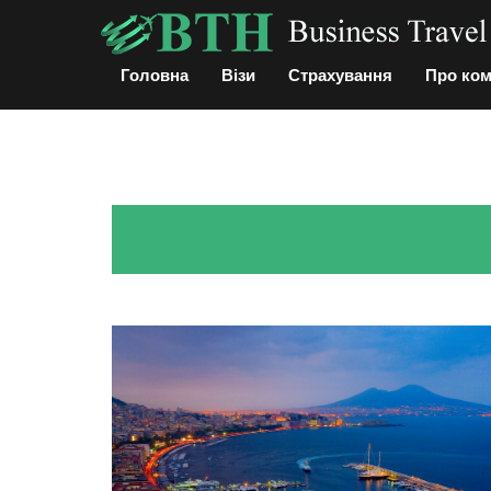
Головна
Візи
Страхування
Про ко