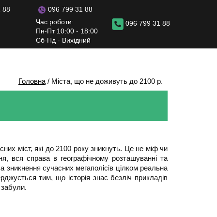
096 799 31 88
 88
Час роботи:
096 799 31 88
Пн-Пт 10:00 - 18:00
Сб-Нд - Вихідний
Головна
/
Міста, що не доживуть до 2100 р.
их міст, які до 2100 року зникнуть. Це не міф чи
ння, вся справа в географічному розташуванні та
а зникнення сучасних мегаполісів цілком реальна
рджується тим, що історія знає безліч прикладів
 забули.