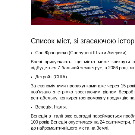
Список міст, зі згасаючою істор
Сан-Франциско (Сполучені Штати Америки)
Вчені припускають, що місто може зникнути че
відбудеться 7-бальний землетрус, в 2086 році, як
Детройт (США)
За економічними прорахунками вже через 15 років
пов'язано з стрімко зростаючим рівнем безроб
рентабельну, конкурентоспроможну продукцію на
Венеція, Італія.
Венеція в Італії вже сьогодні переймається проб
100 років Венеція опустилася на 24 сантиметри. П
до найромантичнішого міста на Землі.