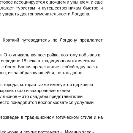
которое ассоциируется с дождем и унынием, и еще
лагает туристам и путешественникам быстро и
о увидеть достопримечательности Лондона.
? Краткий путеводитель по Лондону предлагает
и. Это уникальная постройка, поэтому побывав в
 середине 18 века в традиционном готическом
 с боем. Башня представляет собой одну часть
ен, из-за образовавшейся, не так давно
ь города, которая также именуется церковью
онарших особ и захоронение людей
миллионов – это свадьбы представителей
есто понадобится воспользоваться услугами
возведен в традиционном готическом стиле и на
Нельсона и другие постаменты. Именно здесь