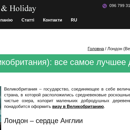
096 799 31
мпанію
Статті
Контакти
RU
Головна
/
Лондон (Ве
кобритания): все самое лучшее 
Великобритания – государство, соединяющее в себе велич
страна, в которой расположились средневековые роскошные
чистые озера, колорит маленьких добродушных деревен
понадобится оформить
визу в Великобританию
.
Лондон – сердце Англии