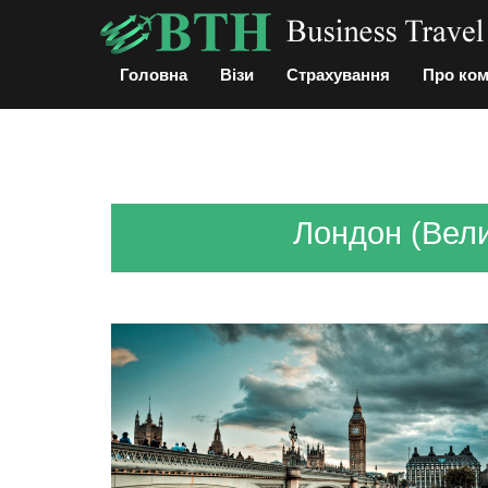
Головна
Візи
Страхування
Про ко
Лондон (Вели