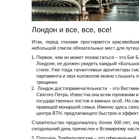
Лондон и все, все, все!
Итак, перед глазами простирается красивейши
небольшой список обязательных мест для путеш
Первое, чем он может похвастаться – это Биг 
Лондоне, ее должен увидеть каждый! «Большой
стиле. Уже тогда талантливые архитекторы см
парламента и звук колоколов можно слышать по
трещинки.
Лондон достопримечательности - это Вестминс
Святого Петра. Известна она всем горожанам 
государственных постов и важных особ. Но сам
правящей монаршей семьи. Именно здесь связ
центра BTH, предлагающего быстрое и эффект
Строительство продолжалось более 500 лет, пе
сегодняшний день причислен к Всемирному на
Площадь Трафальгарская – это официальный, г