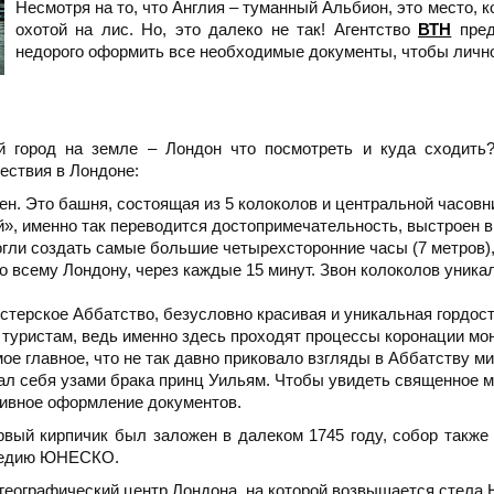
Несмотря на то, что Англия – туманный Альбион, это место, 
охотой на лис. Но, это далеко не так! Агентство
ВТН
пред
недорого оформить все необходимые документы, чтобы личн
й город на земле – Лондон что посмотреть и куда сходить
ествия в Лондоне:
Бен. Это башня, состоящая из 5 колоколов и центральной часовн
», именно так переводится достопримечательность, выстроен в
огли создать самые большие четырехсторонние часы (7 метров),
 всему Лондону, через каждые 15 минут. Звон колоколов уникал
терское Аббатство, безусловно красивая и уникальная гордост
и туристам, ведь именно здесь проходят процессы коронации м
ое главное, что не так давно приковало взгляды в Аббатству 
ал себя узами брака принц Уильям. Чтобы увидеть священное м
ивное оформление документов.
рвый кирпичик был заложен в далеком 1745 году, собор также 
следию ЮНЕСКО.
еографический центр Лондона, на которой возвышается стела 